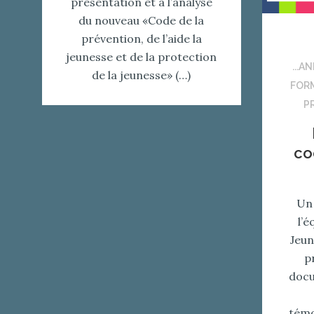
présentation et à l’analyse
du nouveau «Code de la
prévention, de l’aide la
jeunesse et de la protection
...A
de la jeunesse» (…)
FORM
P
co
Un 
l’
Jeun
p
docu
témo