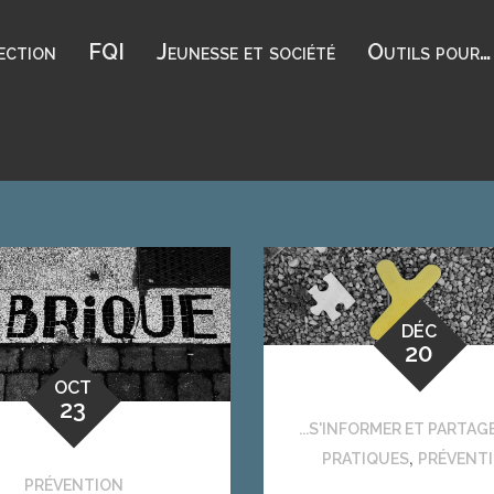
ection
FQI
Jeunesse et société
Outils pour…
DÉC
20
OCT
23
...S'INFORMER ET PARTAG
,
PRATIQUES
PRÉVENT
PRÉVENTION