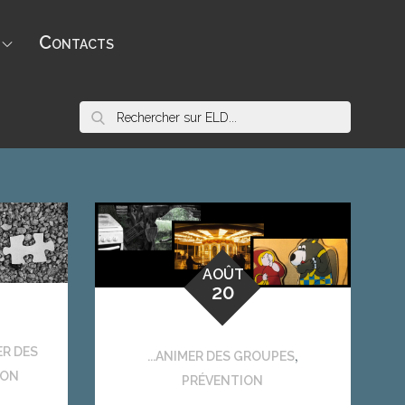
Contacts
Rechercher:
Menu
Nous
Item
contacter
AOÛT
20
ER DES
,
...ANIMER DES GROUPES
ION
PRÉVENTION