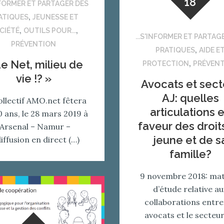
18
INFORMER ET PARTAGER DES
,
ATIQUES
JEUNESSE ET
,
,
CIÉTÉ
OUTILS POUR...
...S'INFORMER ET PARTAG
PRÉVENTION
,
PRATIQUES
AIDE E
e Net, milieu de
,
PROTECTION
PRÉVEN
vie !? »
Avocats et sect
AJ: quelles
ollectif AMO.net fêtera
articulations 
0 ans, le 28 mars 2019 à
faveur des droit
l’Arsenal – Namur –
jeune et de s
iffusion en direct (…)
famille?
9 novembre 2018: ma
d’étude relative au
collaborations entre
avocats et le secteu