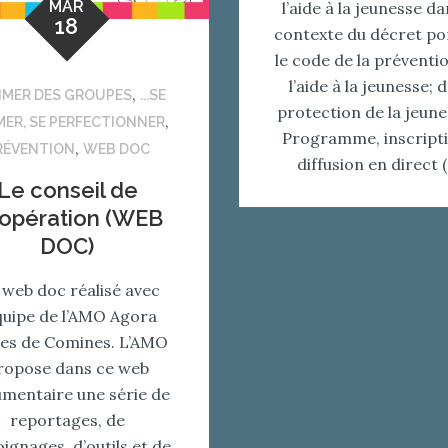
MAR
l’aide à la jeunesse da
18
contexte du décret po
le code de la préventi
l’aide à la jeunesse; d
,
NIMER DES GROUPES
...SE
protection de la jeune
,
ER, SE PERFECTIONNER
Programme, inscripti
,
RÉVENTION
WEB DOC
diffusion en direct 
Le conseil de
opération (WEB
DOC)
web doc réalisé avec
équipe de l’AMO Agora
es de Comines. L’AMO
ropose dans ce web
mentaire une série de
reportages, de
ignages, d’outils et de