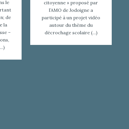
ns le
citoyenne » proposé par
rtant
l’AMO de Jodoigne a
on; de
participé à un projet vidéo
e la
autour du thème du
sse –
décrochage scolaire (…)
ons,
(…)