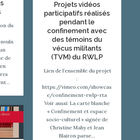
es
Projets vidéos
s
participatifs réalisés
pendant le
ion du
confinement avec
des témoins du
onvuln
vécus militants
 un
(TVM) du RWLP
ue de
 en
Lien de l’ensemble du projet
res
:
ent…
https://vimeo.com/showcas
e/confinement-rwlp-rta
Voir aussi: La carte blanche
« Confinement et espace
socio-culturel » signée de
Christine Mahy et Jean
Blairon parue…