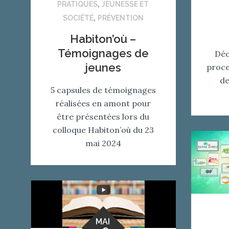
,
PRATIQUES
JEUNESSE ET
,
SOCIÉTÉ
PRÉVENTION
Habiton’où –
Témoignages de
Déc
jeunes
proce
de
5 capsules de témoignages
réalisées en amont pour
être présentées lors du
colloque Habiton’où du 23
mai 2024
MAI