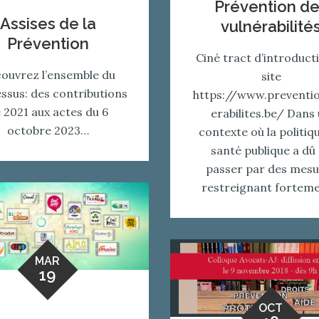
Prévention d
Assises de la
vulnérabilité
Prévention
Ciné tract d’introduct
ouvrez l’ensemble du
site
ssus: des contributions
https://www.preventi
 2021 aux actes du 6
erabilites.be/ Dans
octobre 2023…
contexte où la politiq
santé publique a dû
passer par des mesu
restreignant fortem
MAR
19
OCT