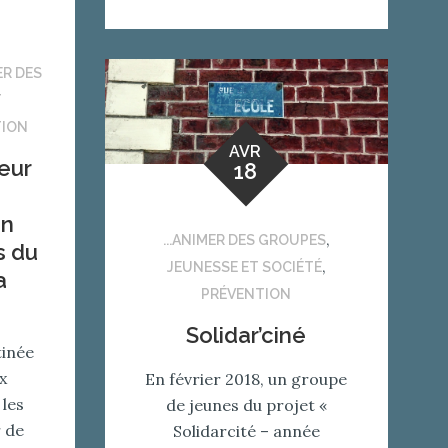
ER DES
T
TION
AVR
eur
18
en
,
...ANIMER DES GROUPES
s du
,
JEUNESSE ET SOCIÉTÉ
a
PRÉVENTION
Solidar’ciné
tinée
x
En février 2018, un groupe
 les
de jeunes du projet «
r de
Solidarcité – année