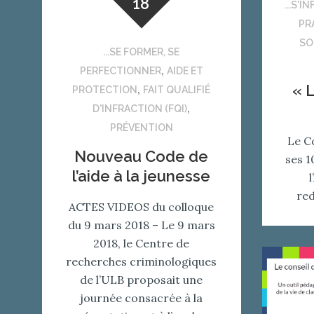
18
...S'
PR
SO
...SE FORMER, SE
,
PERFECTIONNER
AIDE ET
« L
,
PROTECTION
FAIT QUALIFIÉ
,
D'INFRACTION (FQI)
PRÉVENTION
Le C
Nouveau Code de
ses 1
l’aide à la jeunesse
red
ACTES VIDEOS du colloque
du 9 mars 2018 – Le 9 mars
2018, le Centre de
recherches criminologiques
de l’ULB proposait une
journée consacrée à la