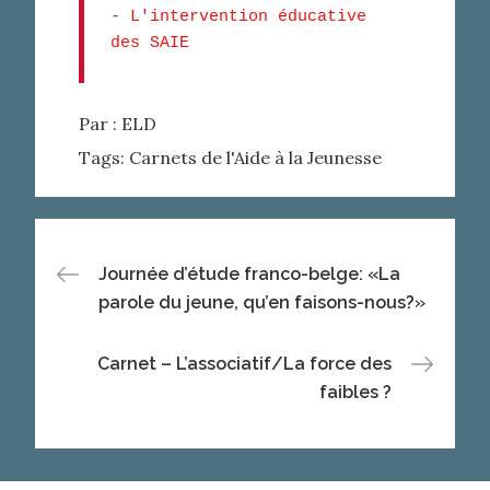
- 
L'intervention éducative 
des SAIE
Par :
ELD
Tags:
Carnets de l'Aide à la Jeunesse
Navigation
Journée d’étude franco-belge: «La
parole du jeune, qu’en faisons-nous?»
de
Carnet – L’associatif/La force des
l’article
faibles ?