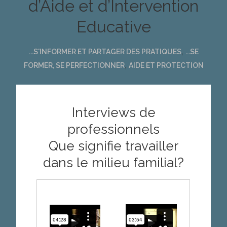
d’Aide et d’Intervention
Educative
,
...S'INFORMER ET PARTAGER DES PRATIQUES
...SE
,
FORMER, SE PERFECTIONNER
AIDE ET PROTECTION
Interviews de
professionnels
Que signifie travailler
dans le milieu familial?