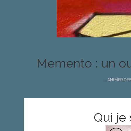
Memento : un out
...ANIMER D
Qui je 