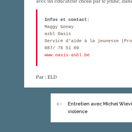
avec un éducateur choisi par le jeune, dan
Infos et contact:
Maggy Gonay

asbl Oasis 

Service d'aide à la jeunesse (Pro
www.oasis-asbl.be
Par :
ELD
Navigation
Entretien avec Michel Wievi
violence
de