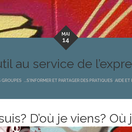
MAI
14
il au service de l’expr
,
,
ES GROUPES
...S'INFORMER ET PARTAGER DES PRATIQUES
AIDE ET
suis? D’où je viens? Où 