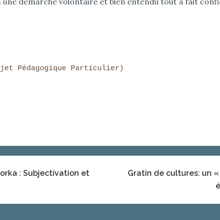
s une démarche volontaire et bien entendu tout à fait confid
jet Pédagogique Particulier)

orka : Subjectivation et
Gratin de cultures: un « 
é