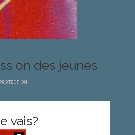
ession des jeunes
 PROTECTION
je vais?